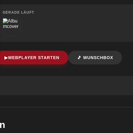
GERADE LÄUFT
▶
WEBPLAYER STARTEN
🎵 WUNSCHBOX
en